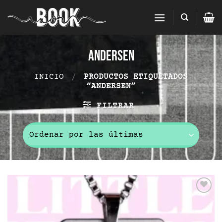
Saltar
al
contenido
andersen
INICIO
/
PRODUCTOS ETIQUETADOS
“ANDERSEN”
FILTRAR
Add to
wishlist