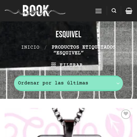
Saltar
al
contenido
esquivel
INICIO
/
PRODUCTOS ETIQUETADOS
“ESQUIVEL”
FILTRAR
Add to
wishlist