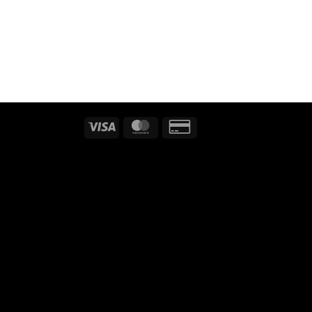
Visa
MasterCard
Credit
Card
2