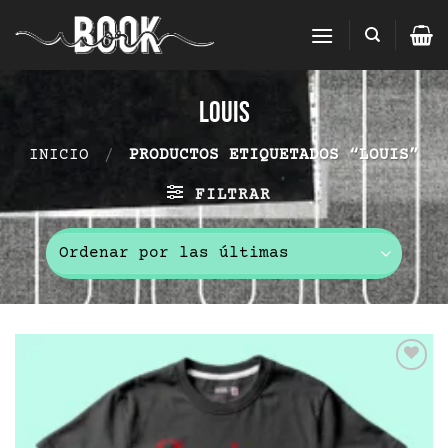
Saltar
al
contenido
louis
INICIO
/
PRODUCTOS ETIQUETADOS “LOUIS”
FILTRAR
Add to
wishlist