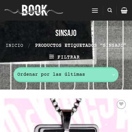
Saltar
al
contenido
sinsajo
INICIO
/
PRODUCTOS ETIQUETADOS “SINSAJO”
FILTRAR
Add to
wishlist