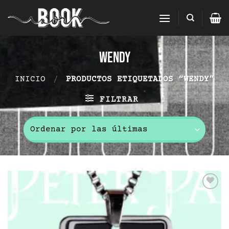
Saltar
al
contenido
wendy
INICIO
/
PRODUCTOS ETIQUETADOS “WENDY”
FILTRAR
Add to
wishlist