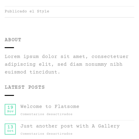
Publicado el
Style
ABOUT
Lorem ipsum dolor sit amet, consectetuer
adipiscing elit, sed diam nonummy nibh
euismod tincidunt.
LATEST POSTS
Welcome to Flatsome
19
Nov
en
Comentarios desactivados
Welcome
to
Just another post with A Gallery
13
Flatsome
Oct
en
Comentarios desactivados
Just