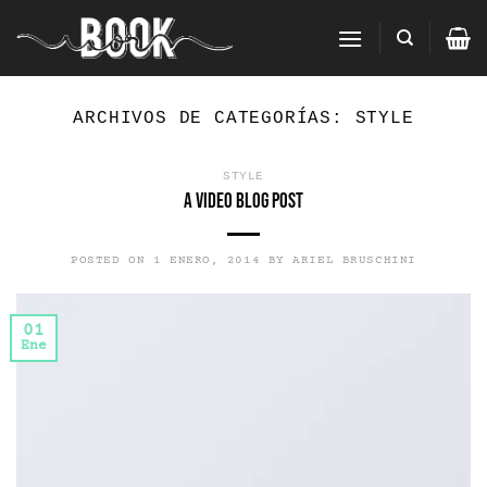
Saltar
al
contenido
ARCHIVOS DE CATEGORÍAS:
STYLE
STYLE
A Video Blog Post
POSTED ON
1 ENERO, 2014
BY
ARIEL BRUSCHINI
01
Ene