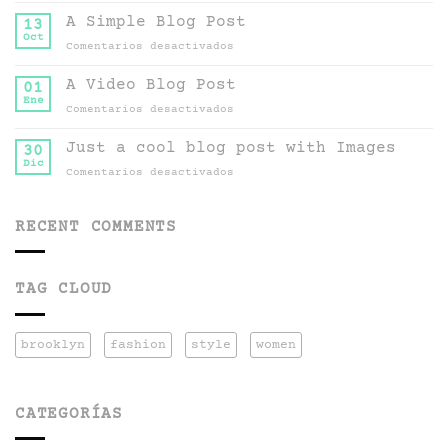
another
A Simple Blog Post
13
post
Oct
en
Comentarios desactivados
with
A
A
Simple
A Video Blog Post
Gallery
01
Blog
Ene
en
Comentarios desactivados
Post
A
Video
Just a cool blog post with Images
30
Blog
Dic
en
Comentarios desactivados
Post
Just
a
cool
RECENT COMMENTS
blog
post
with
TAG CLOUD
Images
brooklyn
fashion
style
women
CATEGORÍAS