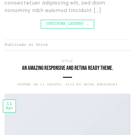
consectetuer adipiscing elit, sed diam
nonummy nibh euismod tincidunt […]
CONTINUAR LEYENDO
→
Publicado el
Style
STYLE
An Amazing responsive and Retina ready theme.
POSTED ON
11 AGOSTO, 2013
BY
ARIEL BRUSCHINI
11
Ago