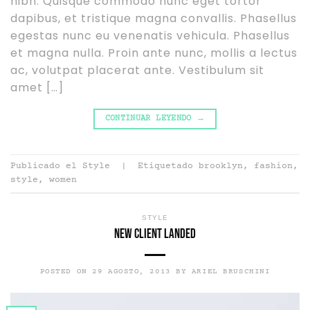
nibh. Quisque commodo nunc eget tortor
dapibus, et tristique magna convallis. Phasellus
egestas nunc eu venenatis vehicula. Phasellus
et magna nulla. Proin ante nunc, mollis a lectus
ac, volutpat placerat ante. Vestibulum sit
amet […]
CONTINUAR LEYENDO
→
Publicado el
Style
|
Etiquetado
brooklyn
,
fashion
,
style
,
women
STYLE
New Client Landed
POSTED ON
29 AGOSTO, 2013
BY
ARIEL BRUSCHINI